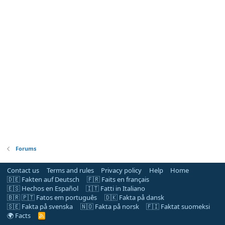
Forums
Contact us
Terms and rules
Privacy policy
Help
Home
🇩🇪 Fakten auf Deutsch
🇫🇷 Faits en français
🇪🇸 Hechos en Español
🇮🇹 Fatti in Italiano
🇧🇷 🇵🇹 Fatos em português
🇩🇰 Fakta på dansk
🇸🇪 Fakta på svenska
🇳🇴 Fakta på norsk
🇫🇮 Faktat suomeksi
🌍 Facts
R
S