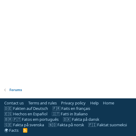
Forums
Contact us
Terms and rules
Privacy policy
Help
Home
🇩🇪 Fakten auf Deutsch
🇫🇷 Faits en français
🇪🇸 Hechos en Español
🇮🇹 Fatti in Italiano
🇧🇷 🇵🇹 Fatos em português
🇩🇰 Fakta på dansk
🇸🇪 Fakta på svenska
🇳🇴 Fakta på norsk
🇫🇮 Faktat suomeksi
🌍 Facts
R
S