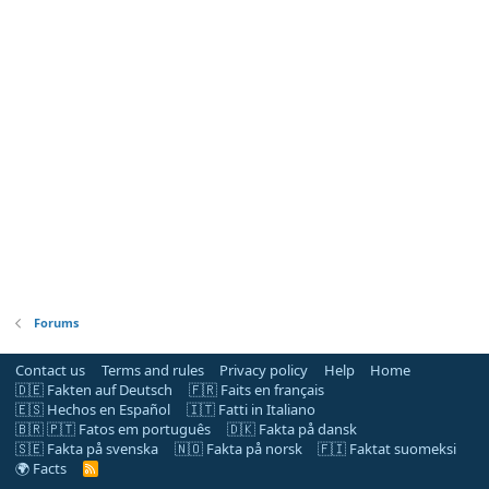
Forums
Contact us
Terms and rules
Privacy policy
Help
Home
🇩🇪 Fakten auf Deutsch
🇫🇷 Faits en français
🇪🇸 Hechos en Español
🇮🇹 Fatti in Italiano
🇧🇷 🇵🇹 Fatos em português
🇩🇰 Fakta på dansk
🇸🇪 Fakta på svenska
🇳🇴 Fakta på norsk
🇫🇮 Faktat suomeksi
🌍 Facts
R
S