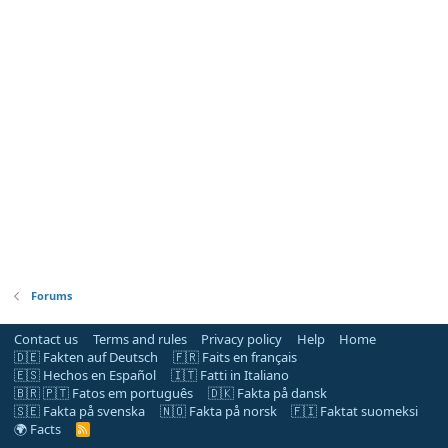
Forums
Contact us
Terms and rules
Privacy policy
Help
Home
🇩🇪 Fakten auf Deutsch
🇫🇷 Faits en français
🇪🇸 Hechos en Español
🇮🇹 Fatti in Italiano
🇧🇷 🇵🇹 Fatos em português
🇩🇰 Fakta på dansk
🇸🇪 Fakta på svenska
🇳🇴 Fakta på norsk
🇫🇮 Faktat suomeksi
🌍 Facts
R
S