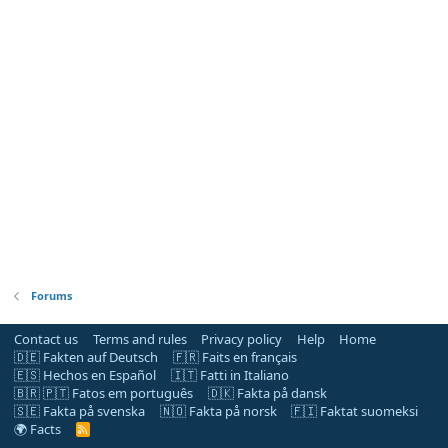
Forums
Contact us
Terms and rules
Privacy policy
Help
Home
🇩🇪 Fakten auf Deutsch
🇫🇷 Faits en français
🇪🇸 Hechos en Español
🇮🇹 Fatti in Italiano
🇧🇷 🇵🇹 Fatos em português
🇩🇰 Fakta på dansk
🇸🇪 Fakta på svenska
🇳🇴 Fakta på norsk
🇫🇮 Faktat suomeksi
🌍 Facts
R
S