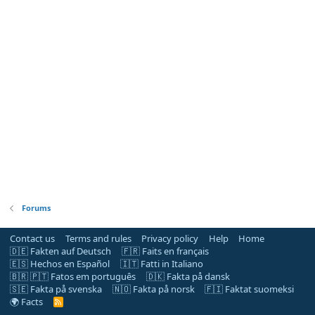
Forums
Contact us
Terms and rules
Privacy policy
Help
Home
🇩🇪 Fakten auf Deutsch
🇫🇷 Faits en français
🇪🇸 Hechos en Español
🇮🇹 Fatti in Italiano
🇧🇷 🇵🇹 Fatos em português
🇩🇰 Fakta på dansk
🇸🇪 Fakta på svenska
🇳🇴 Fakta på norsk
🇫🇮 Faktat suomeksi
🌍 Facts
R
S