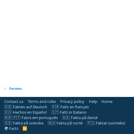
Forums
Contact us
Terms and rules
Privacy policy
Help
Home
🇩🇪 Fakten auf Deutsch
🇫🇷 Faits en français
🇪🇸 Hechos en Español
🇮🇹 Fatti in Italiano
🇧🇷 🇵🇹 Fatos em português
🇩🇰 Fakta på dansk
🇸🇪 Fakta på svenska
🇳🇴 Fakta på norsk
🇫🇮 Faktat suomeksi
🌍 Facts
R
S