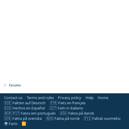
Forums
Contact us
Terms and rules
Privacy policy
Help
Home
🇩🇪 Fakten auf Deutsch
🇫🇷 Faits en français
🇪🇸 Hechos en Español
🇮🇹 Fatti in Italiano
🇧🇷 🇵🇹 Fatos em português
🇩🇰 Fakta på dansk
🇸🇪 Fakta på svenska
🇳🇴 Fakta på norsk
🇫🇮 Faktat suomeksi
🌍 Facts
R
S