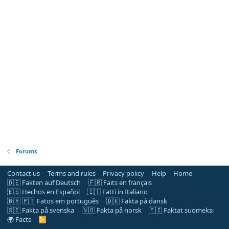
Forums
Contact us
Terms and rules
Privacy policy
Help
Home
🇩🇪 Fakten auf Deutsch
🇫🇷 Faits en français
🇪🇸 Hechos en Español
🇮🇹 Fatti in Italiano
🇧🇷 🇵🇹 Fatos em português
🇩🇰 Fakta på dansk
🇸🇪 Fakta på svenska
🇳🇴 Fakta på norsk
🇫🇮 Faktat suomeksi
🌍 Facts
R
S