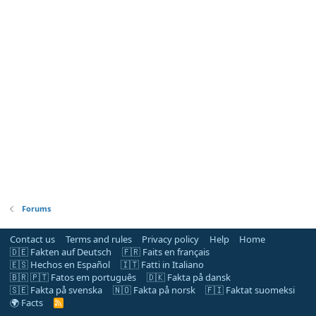
Forums
Contact us
Terms and rules
Privacy policy
Help
Home
🇩🇪 Fakten auf Deutsch
🇫🇷 Faits en français
🇪🇸 Hechos en Español
🇮🇹 Fatti in Italiano
🇧🇷 🇵🇹 Fatos em português
🇩🇰 Fakta på dansk
🇸🇪 Fakta på svenska
🇳🇴 Fakta på norsk
🇫🇮 Faktat suomeksi
🌍 Facts
R
S