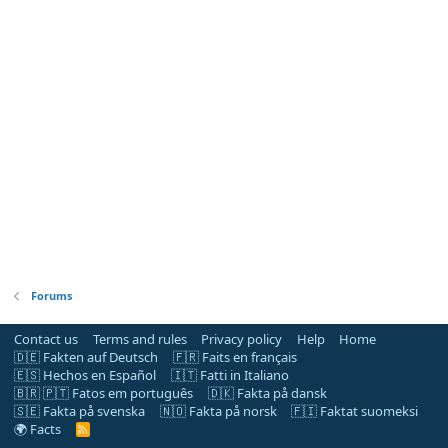
Forums
Contact us
Terms and rules
Privacy policy
Help
Home
🇩🇪 Fakten auf Deutsch
🇫🇷 Faits en français
🇪🇸 Hechos en Español
🇮🇹 Fatti in Italiano
🇧🇷 🇵🇹 Fatos em português
🇩🇰 Fakta på dansk
🇸🇪 Fakta på svenska
🇳🇴 Fakta på norsk
🇫🇮 Faktat suomeksi
🌍 Facts
R
S