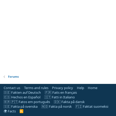
Forums
Contact us
Terms and rules
Privacy policy
Help
Home
🇩🇪 Fakten auf Deutsch
🇫🇷 Faits en français
🇪🇸 Hechos en Español
🇮🇹 Fatti in Italiano
🇧🇷 🇵🇹 Fatos em português
🇩🇰 Fakta på dansk
🇸🇪 Fakta på svenska
🇳🇴 Fakta på norsk
🇫🇮 Faktat suomeksi
🌍 Facts
R
S