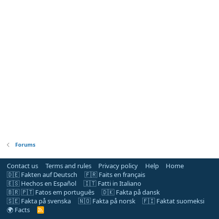
Forums
Contact us
Terms and rules
Privacy policy
Help
Home
🇩🇪 Fakten auf Deutsch
🇫🇷 Faits en français
🇪🇸 Hechos en Español
🇮🇹 Fatti in Italiano
🇧🇷 🇵🇹 Fatos em português
🇩🇰 Fakta på dansk
🇸🇪 Fakta på svenska
🇳🇴 Fakta på norsk
🇫🇮 Faktat suomeksi
🌍 Facts
R
S