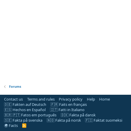
Forums
Contact us
Terms and rules
Privacy policy
Help
Home
🇩🇪 Fakten auf Deutsch
🇫🇷 Faits en français
🇪🇸 Hechos en Español
🇮🇹 Fatti in Italiano
🇧🇷 🇵🇹 Fatos em português
🇩🇰 Fakta på dansk
🇸🇪 Fakta på svenska
🇳🇴 Fakta på norsk
🇫🇮 Faktat suomeksi
🌍 Facts
R
S