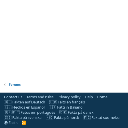
Forums
Contact us
Terms and rules
Privacy policy
Help
Home
🇩🇪 Fakten auf Deutsch
🇫🇷 Faits en français
🇪🇸 Hechos en Español
🇮🇹 Fatti in Italiano
🇧🇷 🇵🇹 Fatos em português
🇩🇰 Fakta på dansk
🇸🇪 Fakta på svenska
🇳🇴 Fakta på norsk
🇫🇮 Faktat suomeksi
🌍 Facts
R
S