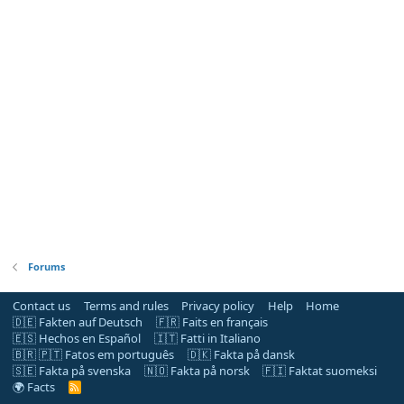
Forums
Contact us
Terms and rules
Privacy policy
Help
Home
🇩🇪 Fakten auf Deutsch
🇫🇷 Faits en français
🇪🇸 Hechos en Español
🇮🇹 Fatti in Italiano
🇧🇷 🇵🇹 Fatos em português
🇩🇰 Fakta på dansk
🇸🇪 Fakta på svenska
🇳🇴 Fakta på norsk
🇫🇮 Faktat suomeksi
🌍 Facts
R
S