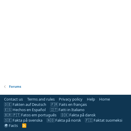
Forums
Contact us
Terms and rules
Privacy policy
Help
Home
🇩🇪 Fakten auf Deutsch
🇫🇷 Faits en français
🇪🇸 Hechos en Español
🇮🇹 Fatti in Italiano
🇧🇷 🇵🇹 Fatos em português
🇩🇰 Fakta på dansk
🇸🇪 Fakta på svenska
🇳🇴 Fakta på norsk
🇫🇮 Faktat suomeksi
🌍 Facts
R
S