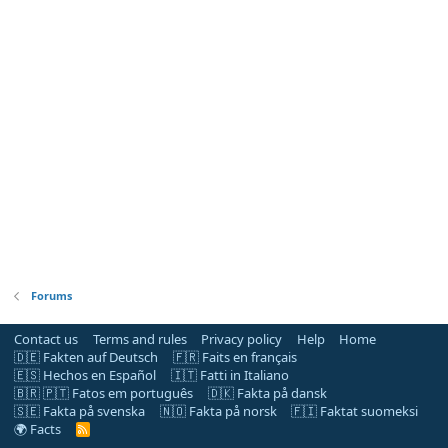
Forums
Contact us
Terms and rules
Privacy policy
Help
Home
🇩🇪 Fakten auf Deutsch
🇫🇷 Faits en français
🇪🇸 Hechos en Español
🇮🇹 Fatti in Italiano
🇧🇷 🇵🇹 Fatos em português
🇩🇰 Fakta på dansk
🇸🇪 Fakta på svenska
🇳🇴 Fakta på norsk
🇫🇮 Faktat suomeksi
🌍 Facts
R
S