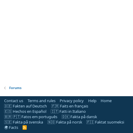
Forums
Contact us
Terms and rules
Privacy policy
Help
Home
🇩🇪 Fakten auf Deutsch
🇫🇷 Faits en français
🇪🇸 Hechos en Español
🇮🇹 Fatti in Italiano
🇧🇷 🇵🇹 Fatos em português
🇩🇰 Fakta på dansk
🇸🇪 Fakta på svenska
🇳🇴 Fakta på norsk
🇫🇮 Faktat suomeksi
🌍 Facts
R
S