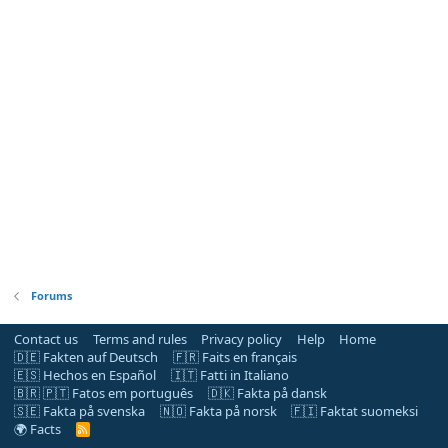
Forums
Contact us
Terms and rules
Privacy policy
Help
Home
🇩🇪 Fakten auf Deutsch
🇫🇷 Faits en français
🇪🇸 Hechos en Español
🇮🇹 Fatti in Italiano
🇧🇷 🇵🇹 Fatos em português
🇩🇰 Fakta på dansk
🇸🇪 Fakta på svenska
🇳🇴 Fakta på norsk
🇫🇮 Faktat suomeksi
🌍 Facts
R
S