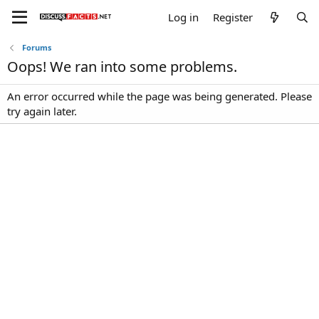
Log in
Register
Forums
Oops! We ran into some problems.
An error occurred while the page was being generated. Please
try again later.