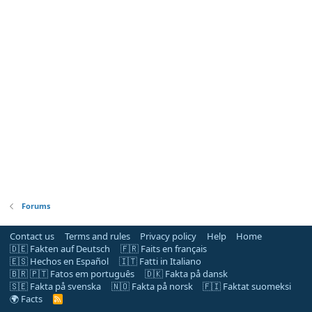
Forums
Contact us
Terms and rules
Privacy policy
Help
Home
🇩🇪 Fakten auf Deutsch
🇫🇷 Faits en français
🇪🇸 Hechos en Español
🇮🇹 Fatti in Italiano
🇧🇷 🇵🇹 Fatos em português
🇩🇰 Fakta på dansk
🇸🇪 Fakta på svenska
🇳🇴 Fakta på norsk
🇫🇮 Faktat suomeksi
🌍 Facts
R
S