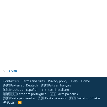
Forums
Contact us
Terms and rules
Privacy policy
Help
Home
🇩🇪 Fakten auf Deutsch
🇫🇷 Faits en français
🇪🇸 Hechos en Español
🇮🇹 Fatti in Italiano
🇧🇷 🇵🇹 Fatos em português
🇩🇰 Fakta på dansk
🇸🇪 Fakta på svenska
🇳🇴 Fakta på norsk
🇫🇮 Faktat suomeksi
🌍 Facts
R
S