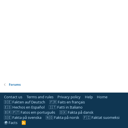
Forums
Contact us
Terms and rules
Privacy policy
Help
Home
🇩🇪 Fakten auf Deutsch
🇫🇷 Faits en français
🇪🇸 Hechos en Español
🇮🇹 Fatti in Italiano
🇧🇷 🇵🇹 Fatos em português
🇩🇰 Fakta på dansk
🇸🇪 Fakta på svenska
🇳🇴 Fakta på norsk
🇫🇮 Faktat suomeksi
🌍 Facts
R
S