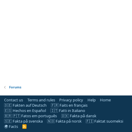
Forums
Contact us
Terms and rules
Privacy policy
Help
Home
🇩🇪 Fakten auf Deutsch
🇫🇷 Faits en français
🇪🇸 Hechos en Español
🇮🇹 Fatti in Italiano
🇧🇷 🇵🇹 Fatos em português
🇩🇰 Fakta på dansk
🇸🇪 Fakta på svenska
🇳🇴 Fakta på norsk
🇫🇮 Faktat suomeksi
🌍 Facts
R
S