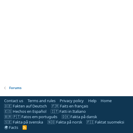
Forums
Contact us
Terms and rules
Privacy policy
Help
Home
🇩🇪 Fakten auf Deutsch
🇫🇷 Faits en français
🇪🇸 Hechos en Español
🇮🇹 Fatti in Italiano
🇧🇷 🇵🇹 Fatos em português
🇩🇰 Fakta på dansk
🇸🇪 Fakta på svenska
🇳🇴 Fakta på norsk
🇫🇮 Faktat suomeksi
🌍 Facts
R
S