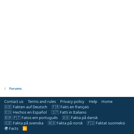
Forums
Contact us
Terms and rules
Privacy policy
Help
Home
🇩🇪 Fakten auf Deutsch
🇫🇷 Faits en français
🇪🇸 Hechos en Español
🇮🇹 Fatti in Italiano
🇧🇷 🇵🇹 Fatos em português
🇩🇰 Fakta på dansk
🇸🇪 Fakta på svenska
🇳🇴 Fakta på norsk
🇫🇮 Faktat suomeksi
🌍 Facts
R
S