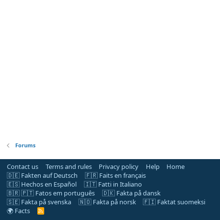
Forums
Contact us
Terms and rules
Privacy policy
Help
Home
🇩🇪 Fakten auf Deutsch
🇫🇷 Faits en français
🇪🇸 Hechos en Español
🇮🇹 Fatti in Italiano
🇧🇷 🇵🇹 Fatos em português
🇩🇰 Fakta på dansk
🇸🇪 Fakta på svenska
🇳🇴 Fakta på norsk
🇫🇮 Faktat suomeksi
🌍 Facts
R
S