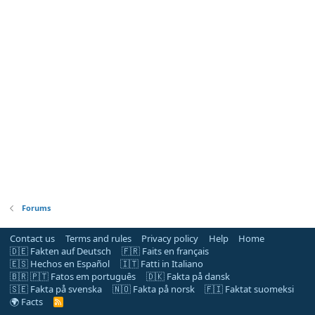
Forums
Contact us
Terms and rules
Privacy policy
Help
Home
🇩🇪 Fakten auf Deutsch
🇫🇷 Faits en français
🇪🇸 Hechos en Español
🇮🇹 Fatti in Italiano
🇧🇷 🇵🇹 Fatos em português
🇩🇰 Fakta på dansk
🇸🇪 Fakta på svenska
🇳🇴 Fakta på norsk
🇫🇮 Faktat suomeksi
🌍 Facts
R
S