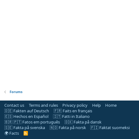
Forums
Contact us
Terms and rules
Privacy policy
Help
Home
🇩🇪 Fakten auf Deutsch
🇫🇷 Faits en français
🇪🇸 Hechos en Español
🇮🇹 Fatti in Italiano
🇧🇷 🇵🇹 Fatos em português
🇩🇰 Fakta på dansk
🇸🇪 Fakta på svenska
🇳🇴 Fakta på norsk
🇫🇮 Faktat suomeksi
🌍 Facts
R
S