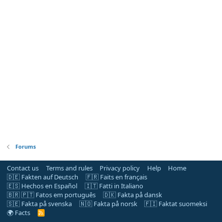
Forums
Contact us
Terms and rules
Privacy policy
Help
Home
🇩🇪 Fakten auf Deutsch
🇫🇷 Faits en français
🇪🇸 Hechos en Español
🇮🇹 Fatti in Italiano
🇧🇷 🇵🇹 Fatos em português
🇩🇰 Fakta på dansk
🇸🇪 Fakta på svenska
🇳🇴 Fakta på norsk
🇫🇮 Faktat suomeksi
🌍 Facts
R
S