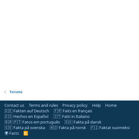
Forums
Contact us
Terms and rules
Privacy policy
Help
Home
🇩🇪 Fakten auf Deutsch
🇫🇷 Faits en français
🇪🇸 Hechos en Español
🇮🇹 Fatti in Italiano
🇧🇷 🇵🇹 Fatos em português
🇩🇰 Fakta på dansk
🇸🇪 Fakta på svenska
🇳🇴 Fakta på norsk
🇫🇮 Faktat suomeksi
🌍 Facts
R
S