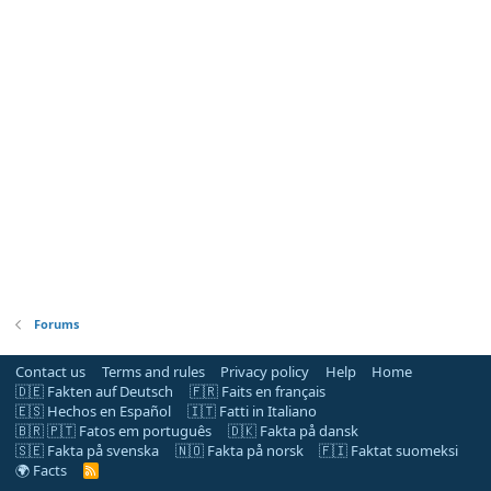
Forums
Contact us
Terms and rules
Privacy policy
Help
Home
🇩🇪 Fakten auf Deutsch
🇫🇷 Faits en français
🇪🇸 Hechos en Español
🇮🇹 Fatti in Italiano
🇧🇷 🇵🇹 Fatos em português
🇩🇰 Fakta på dansk
🇸🇪 Fakta på svenska
🇳🇴 Fakta på norsk
🇫🇮 Faktat suomeksi
🌍 Facts
R
S