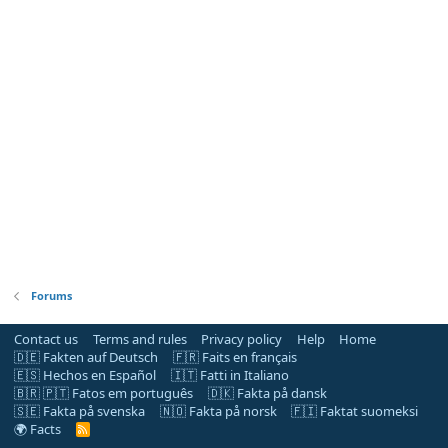
Forums
Contact us
Terms and rules
Privacy policy
Help
Home
🇩🇪 Fakten auf Deutsch
🇫🇷 Faits en français
🇪🇸 Hechos en Español
🇮🇹 Fatti in Italiano
🇧🇷 🇵🇹 Fatos em português
🇩🇰 Fakta på dansk
🇸🇪 Fakta på svenska
🇳🇴 Fakta på norsk
🇫🇮 Faktat suomeksi
🌍 Facts
R
S