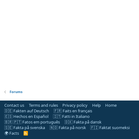
Forums
Contact us
Terms and rules
Privacy policy
Help
Home
🇩🇪 Fakten auf Deutsch
🇫🇷 Faits en français
🇪🇸 Hechos en Español
🇮🇹 Fatti in Italiano
🇧🇷 🇵🇹 Fatos em português
🇩🇰 Fakta på dansk
🇸🇪 Fakta på svenska
🇳🇴 Fakta på norsk
🇫🇮 Faktat suomeksi
🌍 Facts
R
S