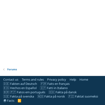
Forums
Contact us
Terms and rules
Privacy policy
Help
Home
🇩🇪 Fakten auf Deutsch
🇫🇷 Faits en français
🇪🇸 Hechos en Español
🇮🇹 Fatti in Italiano
🇧🇷 🇵🇹 Fatos em português
🇩🇰 Fakta på dansk
🇸🇪 Fakta på svenska
🇳🇴 Fakta på norsk
🇫🇮 Faktat suomeksi
🌍 Facts
R
S