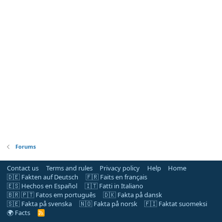
Forums
Contact us
Terms and rules
Privacy policy
Help
Home
🇩🇪 Fakten auf Deutsch
🇫🇷 Faits en français
🇪🇸 Hechos en Español
🇮🇹 Fatti in Italiano
🇧🇷 🇵🇹 Fatos em português
🇩🇰 Fakta på dansk
🇸🇪 Fakta på svenska
🇳🇴 Fakta på norsk
🇫🇮 Faktat suomeksi
🌍 Facts
R
S