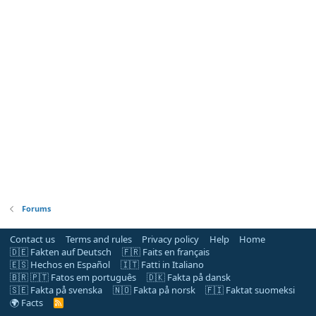
Forums
Contact us
Terms and rules
Privacy policy
Help
Home
🇩🇪 Fakten auf Deutsch
🇫🇷 Faits en français
🇪🇸 Hechos en Español
🇮🇹 Fatti in Italiano
🇧🇷 🇵🇹 Fatos em português
🇩🇰 Fakta på dansk
🇸🇪 Fakta på svenska
🇳🇴 Fakta på norsk
🇫🇮 Faktat suomeksi
🌍 Facts
R
S