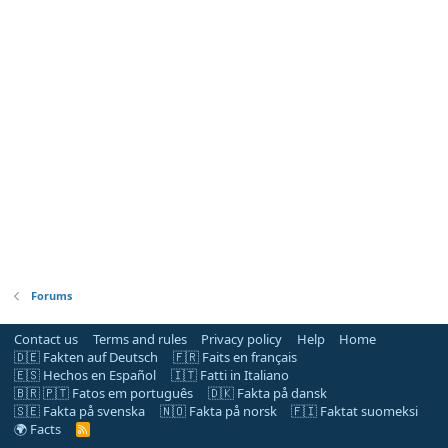
Forums
Contact us
Terms and rules
Privacy policy
Help
Home
🇩🇪 Fakten auf Deutsch
🇫🇷 Faits en français
🇪🇸 Hechos en Español
🇮🇹 Fatti in Italiano
🇧🇷 🇵🇹 Fatos em português
🇩🇰 Fakta på dansk
🇸🇪 Fakta på svenska
🇳🇴 Fakta på norsk
🇫🇮 Faktat suomeksi
🌍 Facts
R
S