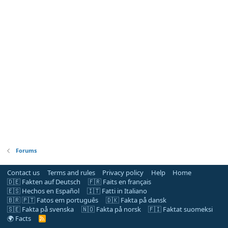
Forums
Contact us
Terms and rules
Privacy policy
Help
Home
🇩🇪 Fakten auf Deutsch
🇫🇷 Faits en français
🇪🇸 Hechos en Español
🇮🇹 Fatti in Italiano
🇧🇷 🇵🇹 Fatos em português
🇩🇰 Fakta på dansk
🇸🇪 Fakta på svenska
🇳🇴 Fakta på norsk
🇫🇮 Faktat suomeksi
🌍 Facts
R
S