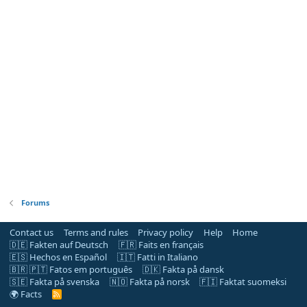
Forums
Contact us
Terms and rules
Privacy policy
Help
Home
🇩🇪 Fakten auf Deutsch
🇫🇷 Faits en français
🇪🇸 Hechos en Español
🇮🇹 Fatti in Italiano
🇧🇷 🇵🇹 Fatos em português
🇩🇰 Fakta på dansk
🇸🇪 Fakta på svenska
🇳🇴 Fakta på norsk
🇫🇮 Faktat suomeksi
🌍 Facts
R
S