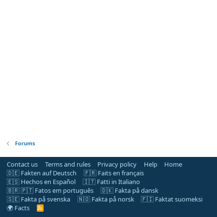
Forums
Contact us
Terms and rules
Privacy policy
Help
Home
🇩🇪 Fakten auf Deutsch
🇫🇷 Faits en français
🇪🇸 Hechos en Español
🇮🇹 Fatti in Italiano
🇧🇷 🇵🇹 Fatos em português
🇩🇰 Fakta på dansk
🇸🇪 Fakta på svenska
🇳🇴 Fakta på norsk
🇫🇮 Faktat suomeksi
🌍 Facts
R
S