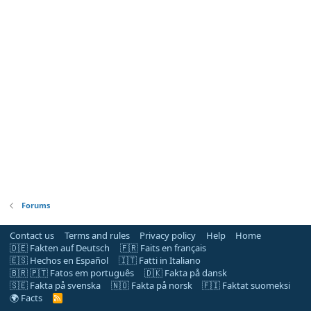
Forums
Contact us
Terms and rules
Privacy policy
Help
Home
🇩🇪 Fakten auf Deutsch
🇫🇷 Faits en français
🇪🇸 Hechos en Español
🇮🇹 Fatti in Italiano
🇧🇷 🇵🇹 Fatos em português
🇩🇰 Fakta på dansk
🇸🇪 Fakta på svenska
🇳🇴 Fakta på norsk
🇫🇮 Faktat suomeksi
🌍 Facts
R
S