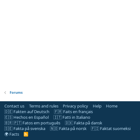
Forums
Contact us
Terms and rules
Privacy policy
Help
Home
🇩🇪 Fakten auf Deutsch
🇫🇷 Faits en français
🇪🇸 Hechos en Español
🇮🇹 Fatti in Italiano
🇧🇷 🇵🇹 Fatos em português
🇩🇰 Fakta på dansk
🇸🇪 Fakta på svenska
🇳🇴 Fakta på norsk
🇫🇮 Faktat suomeksi
🌍 Facts
R
S