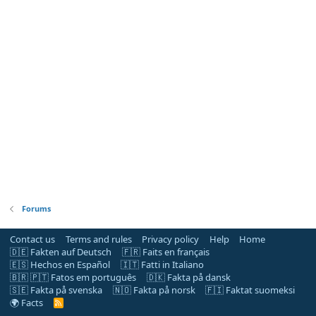
Forums
Contact us
Terms and rules
Privacy policy
Help
Home
🇩🇪 Fakten auf Deutsch
🇫🇷 Faits en français
🇪🇸 Hechos en Español
🇮🇹 Fatti in Italiano
🇧🇷 🇵🇹 Fatos em português
🇩🇰 Fakta på dansk
🇸🇪 Fakta på svenska
🇳🇴 Fakta på norsk
🇫🇮 Faktat suomeksi
🌍 Facts
R
S