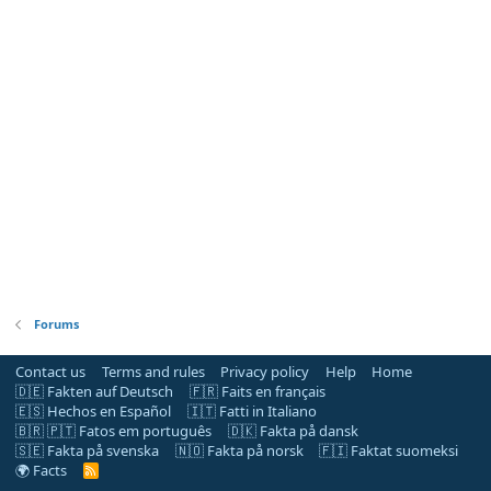
Forums
Contact us
Terms and rules
Privacy policy
Help
Home
🇩🇪 Fakten auf Deutsch
🇫🇷 Faits en français
🇪🇸 Hechos en Español
🇮🇹 Fatti in Italiano
🇧🇷 🇵🇹 Fatos em português
🇩🇰 Fakta på dansk
🇸🇪 Fakta på svenska
🇳🇴 Fakta på norsk
🇫🇮 Faktat suomeksi
🌍 Facts
R
S