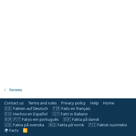
Forums
Contact us
Terms and rules
Privacy policy
Help
Home
🇩🇪 Fakten auf Deutsch
🇫🇷 Faits en français
🇪🇸 Hechos en Español
🇮🇹 Fatti in Italiano
🇧🇷 🇵🇹 Fatos em português
🇩🇰 Fakta på dansk
🇸🇪 Fakta på svenska
🇳🇴 Fakta på norsk
🇫🇮 Faktat suomeksi
🌍 Facts
R
S