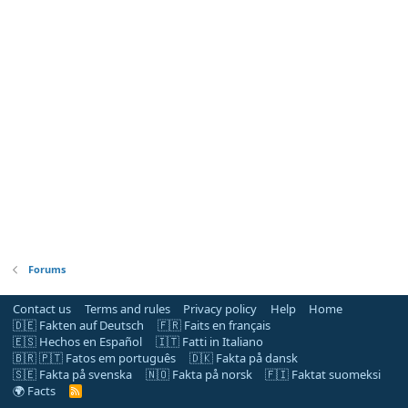
Forums
Contact us
Terms and rules
Privacy policy
Help
Home
🇩🇪 Fakten auf Deutsch
🇫🇷 Faits en français
🇪🇸 Hechos en Español
🇮🇹 Fatti in Italiano
🇧🇷 🇵🇹 Fatos em português
🇩🇰 Fakta på dansk
🇸🇪 Fakta på svenska
🇳🇴 Fakta på norsk
🇫🇮 Faktat suomeksi
🌍 Facts
R
S