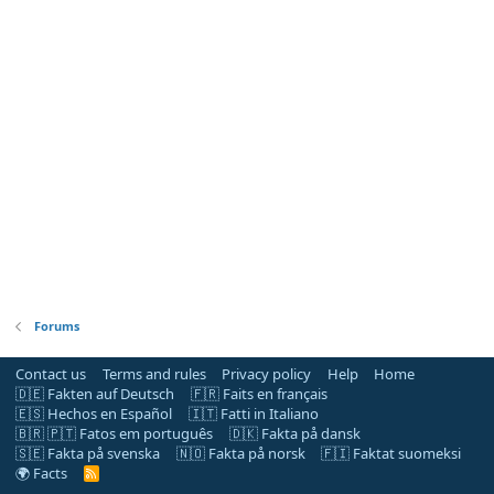
Forums
Contact us
Terms and rules
Privacy policy
Help
Home
🇩🇪 Fakten auf Deutsch
🇫🇷 Faits en français
🇪🇸 Hechos en Español
🇮🇹 Fatti in Italiano
🇧🇷 🇵🇹 Fatos em português
🇩🇰 Fakta på dansk
🇸🇪 Fakta på svenska
🇳🇴 Fakta på norsk
🇫🇮 Faktat suomeksi
🌍 Facts
R
S