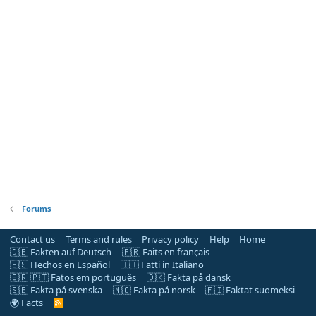
Forums
Contact us
Terms and rules
Privacy policy
Help
Home
🇩🇪 Fakten auf Deutsch
🇫🇷 Faits en français
🇪🇸 Hechos en Español
🇮🇹 Fatti in Italiano
🇧🇷 🇵🇹 Fatos em português
🇩🇰 Fakta på dansk
🇸🇪 Fakta på svenska
🇳🇴 Fakta på norsk
🇫🇮 Faktat suomeksi
🌍 Facts
R
S